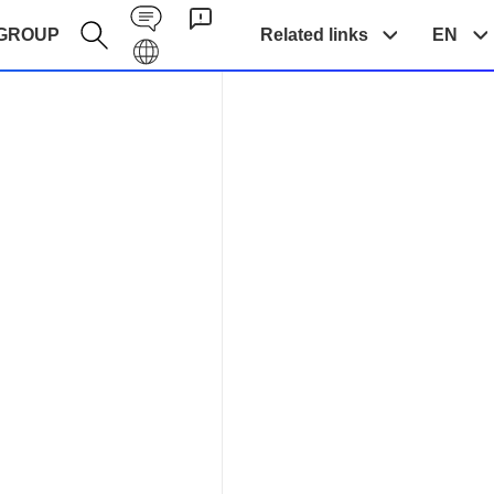
Contact EN
GROUP
Related links
EN
Galaxy EN