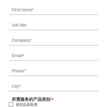
减
排
解
决
方
案-
可
持
续
发
展
服
务-
必
维
集
团
BVCPS
所需服务的产品类别
纺织品及鞋类