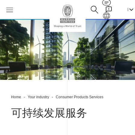
Contact
Galaxy
碳
足
迹
评
估-
ESG
报
告
编
制
与
鉴
Home
Your industry
Consumer Products Services
证-
能
源
可持续发展服务
诊
断-
碳