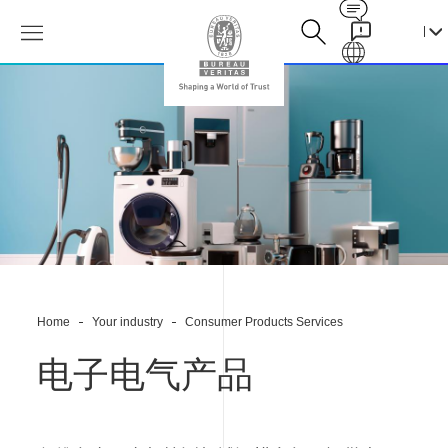
Contact
Galaxy
网
络
安
全
服
务-
网
络
安
全
咨
询
Home
Your industry
Consumer Products Services
与
评
估-
电子电气产品
家
电
灯