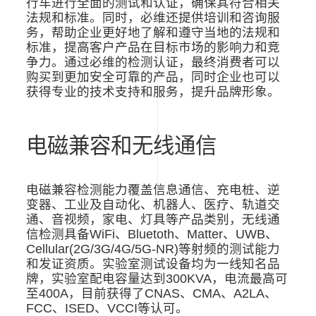
行车进行全面的测试和认证，确保其符合相关
法规和标准。同时，必维还提供培训和咨询服
务，帮助企业更好地了解和遵守当地的法规和
标准，提高客户产品在目标市场的影响力和竞
争力。通过必维的检测认证，最终消费者可以
购买到更加安全可靠的产品，同时企业也可以
获得专业的技术支持和服务，提升品牌形象。
电磁兼容和无线通信
电磁兼容检测能力覆盖信息通信、充电桩、逆
变器、工业及自动化、机器人、医疗、轨道交
通、音视频，家电、灯具等产品类别，无线通
信检测具备
WiFi
、
Bluetoth
、
Matter
、
UWB
、
Cellular(2G/3G/4G/5G-NR)
等射频的测试能力
和发证资质。实验室测试设备均为一线知名品
牌，实验室配电容量达到
300KVA
，电流最高可
至
400A
，目前获得了
CNAS
、
CMA
、
A2LA
、
FCC
、
ISED
、
VCCI
等认可。