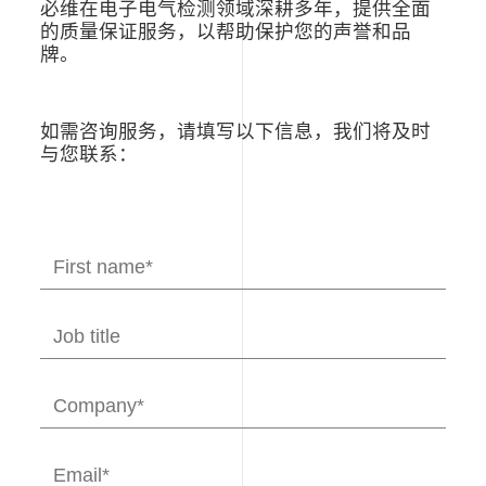
具
必维在电子电气检测领域深耕多年，提供全面
测
的质量保证服务，以帮助保护您的声誉和品
试-
牌。
电
子
电
如需咨询服务，请填写以下信息，我们将及时
气
与您联系：
产
品
检
验
认
证-
必
维
集
团
BVCPS