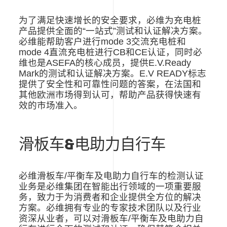
为了满足快速增长的安全要求，必维为充电桩
产品提供全面的“一站式”测试和认证解决方案。
必维能帮助客户进行
mode 3
交流充电桩和
mode 4
直流充电桩进行
CB
和
CE
认证，同时必
维也是
ASEFA
的核心成员，提供
E.V.Ready
Mark
的测试和认证解决方案。
E.V READY
标志
提供了安全性和可靠性问题的答案，在法国和
其他欧洲市场得到认可，帮助产品获得快速有
效的市场准入。
滑板车
&
电助力自行车
必维滑板车
/
平衡车及电助力自行车的检测认证
业务是必维集团在智能出行领域的一项重要服
务，致力于为消费者和企业提供全方位的解决
方案。必维拥有专业的专家技术团队以及行业
资深从业者，可以对滑板车
/
平衡车及电助力自