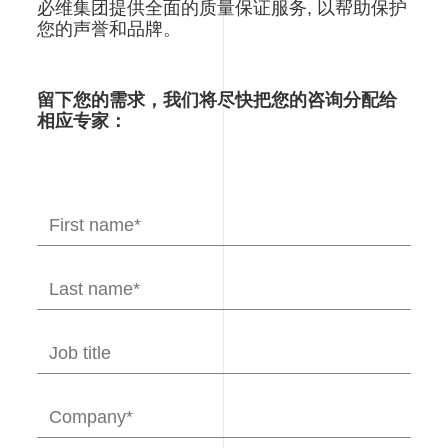
产
必维集团提供全面的质量保证服务, 以帮助保护
品
您的声誉和品牌。
测
试
解
留下您的需求，我们将尽快把您的咨询分配给
决
相应专家：
方
案-
必
维
集
团
BVCPS