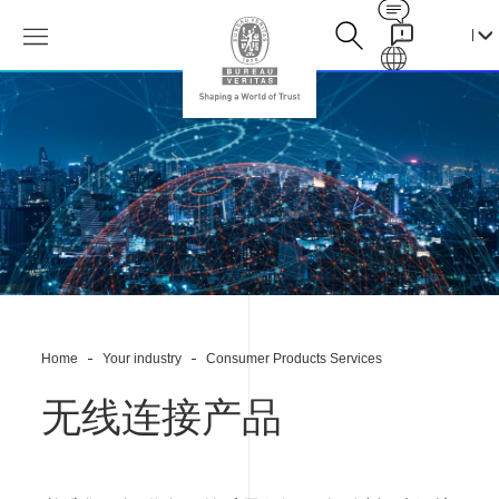
Contact
Galaxy
智
能
手
机
测
试-
智
慧
家
居
测
试
Home
Your industry
Consumer Products Services
认
证-
无
无线连接产品
线
连
接