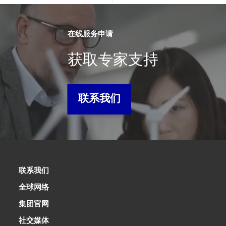
在线服务申请
获取专家支持
联系我们
联系我们
全球网络
集团官网
社交媒体