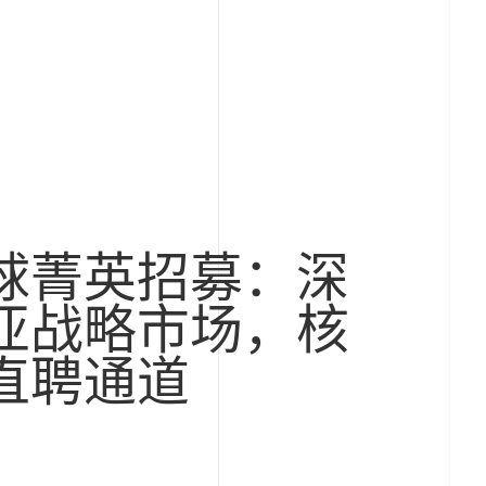
球菁英招募：深
亚战略市场，核
直聘通道