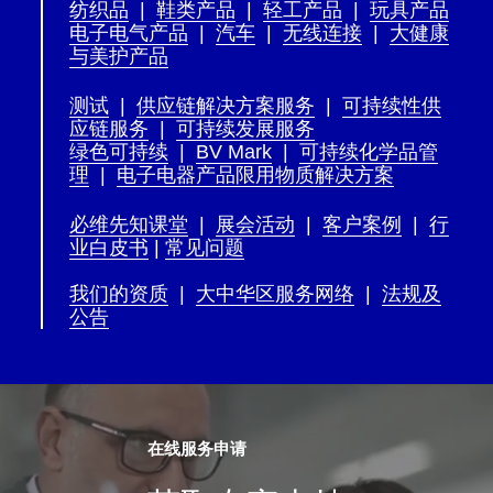
纺织品
|
鞋类产品
|
轻工产品
|
玩具产品
电子电气产品
|
汽车
|
无线连接
|
大健康
与美护产品
测试
|
供应链解决方案服务
|
可持续性供
应链服务
|
可持续发展服务
绿色可持续
|
BV Mark
|
可持续化学品管
理
|
电子电器产品限用物质解决方案
必维先知课堂
|
展会活动
|
客户案例
|
行
业白皮书
|
常见问题
我们的资质
|
大中华区服务网络
|
法规及
公告
在线服务申请