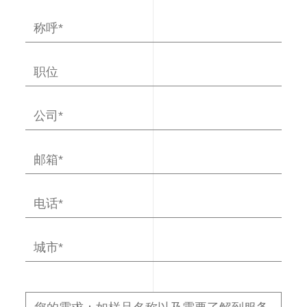
测
试
解
决
方
案-
必
维
集
团
BVCPS