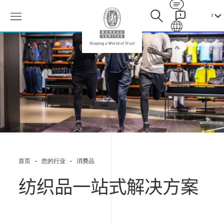
Contact
Galaxy
纺
织
品
检
测
认
证-
物
理
化
学
性
首页
您的行业
消费品
能
测
试-
纺织品一站式解决方案
功
能
性