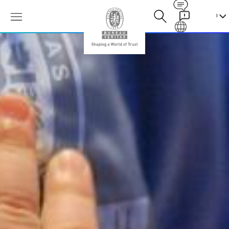
Contact
Galaxy