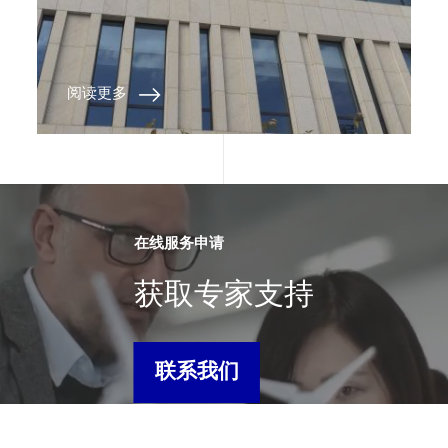
阅读更多
在线服务申请
获取专家支持
联系我们
我们使用此网站上的cookie来增强您的用户体验，方法是单击