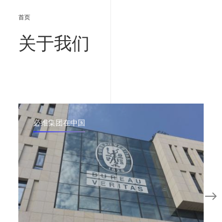
首页
关于我们
必维集团在中国