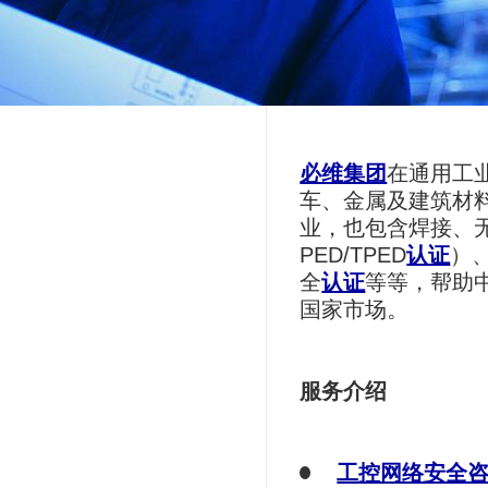
必维集团
在通用工
车、金属及建筑材
业，也包含焊接、
PED/TPED
认证
）、
全
认证
等等，帮助
国家市场。
服务介绍
工控网络安全