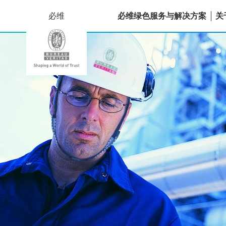
必维
必维绿色服务与解决方案
关
设
备
认
证