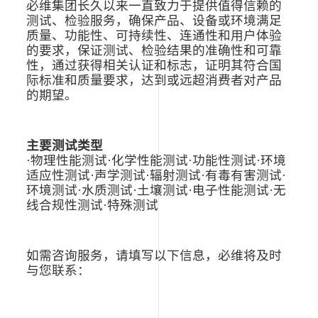
试-
必维集团长久以来一直致力于提供值得信赖的
声
测试、检验服务，确保产品、设备或环境满足
学
质量、功能性、可持续性、连通性和用户体验
测
的要求，保证测试、检验结果的准确性和可靠
试-
性，通过获得相关认证和标志，证明其符合国
有
际标准和质量要求，达到或远超消费者对产品
毒
的期望。
有
害
测
主要测试类型
试-
·物理性能测试·化学性能测试·功能性测试·环境
必
适应性测试·声学测试·辐射测试·有毒有害测试·
维
环境测试·水质测试·土壤测试·电子性能测试·无
集
线合规性测试·特殊测试
团
如需咨询服务，请填写以下信息，必维将及时
与您联系：