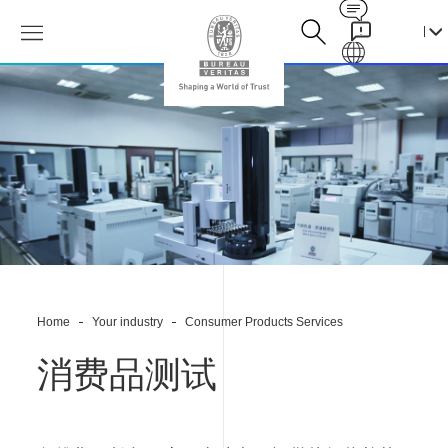
Contact
Galaxy
检
测
产
品
物
理
化
学
性
能
测
试-
Home
Your industry
Consumer Products Services
设
备
功
消费品测试
能
性
测