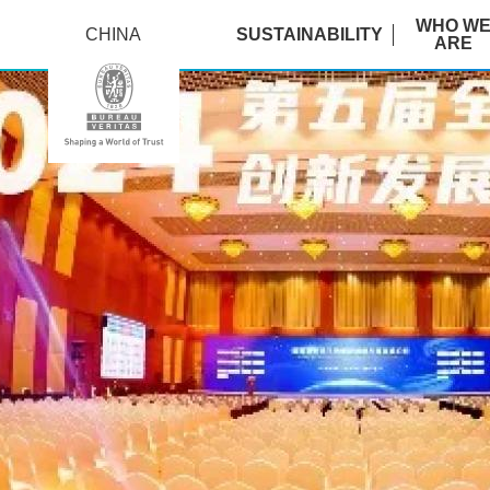
WHO W
CHINA
SUSTAINABILITY
ARE
必
维
受
邀
出
席
全
球
生
物
质
能
创
新
发