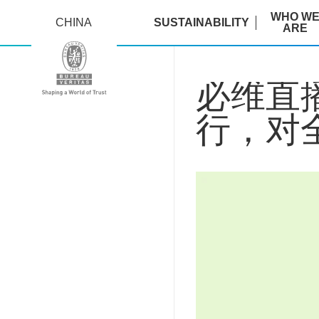
WHO W
CHINA
SUSTAINABILITY
ARE
必维直
行，对