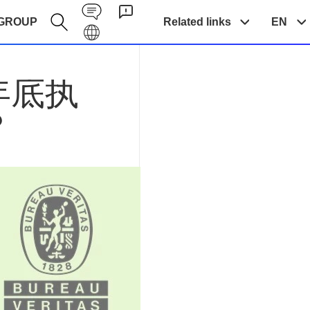
Contact EN
GROUP
Related links
EN
Galaxy EN
年底执
？