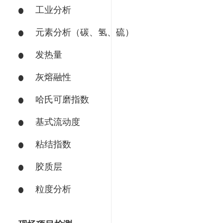
工业分析
元素分析（碳、氢、硫）
发热量
灰熔融性
哈氏可磨指数
基式流动度
粘结指数
胶质层
粒度分析