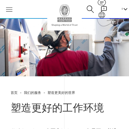
Contact
Galaxy
塑
造
更
好
的
工
作
环
境
首页
我们的服务
塑造更美好的世界
塑造更好的工作环境