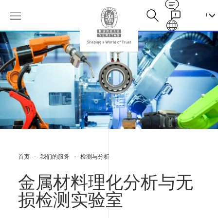
Contact
Galaxy
金
属
材
料
理
化
分
析
与
无
损
检
首页
我们的服务
检测与分析
测
实
验
金属材料理化分析与无
室
损检测实验室