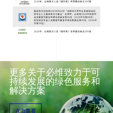
更多关于必维致力于可
持续发展的绿色服务和
解决方案
点击查看