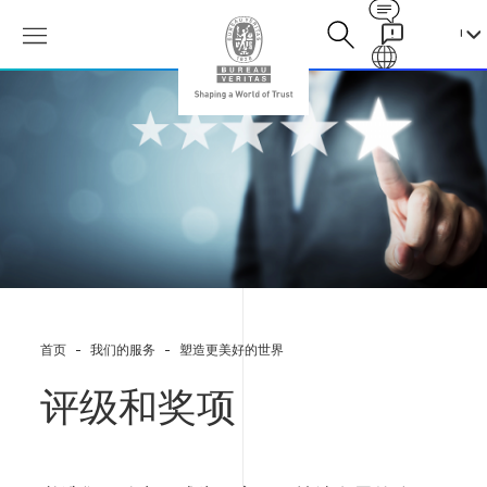
Contact
Galaxy
评
级
和
奖
项
首页
我们的服务
塑造更美好的世界
评级和奖项