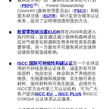
森林及木制产品：森林认证体系认可计划
TM
（
PEFC
）、Forest Stewardship
Council® (森林管理委员会)（
FSC
®
）和欧
盟木材法规（
EUTR
）审计监管合规等认证
体系，提供了证明增强透明度的方法。
欧盟零毁林法案EUDR
将在
2026
年
起进入
执行阶段，旨在通过减少毁林和森林退化
应对气候变化和遏制生物多样性丧失的重
要举措，另一方面也不可避免将对全球供
应链和贸易造成影响。
ISCC 国际可持续性和碳认证
是一个全球适
用的可持续发展认证体系，涵盖所有可持
续原料，包括农业、林业和水产养殖的生
物质、生物废物和残留物、非生物可再生
材料、循环材料和可再生能源。必维作为
ISCC官方合作第三方认证机构，可为广大
客户提供
ISCC EU ，ISCC PLUS
和ISCC
CORSIA 认证体系认证服务。