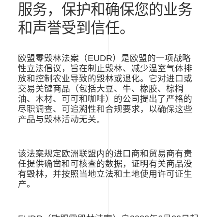
服务，保护和确保您的业务
和声誉受到信任。
欧盟零毁林法案（
EUDR
）是欧盟的一项战略
性立法倡议，旨在制止毁林、减少温室气体排
放和控制农业导致的毁林或退化。它对进口或
交易关键商品（包括大豆、牛、橡胶、
棕榈
油
、木材、可可和咖啡）的公司提出了严格的
尽职调查、可追溯性和合规要求，以
确保这些
产品
与毁林活动无关
。
该法案
规定欧洲联盟内的进口商和贸易商有责
任提供确凿和可核查的数据，证明有关商品没
有毁林，并按照当地立法和土地使用许可证生
产。