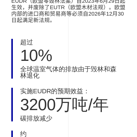
EUDR
（欧盟零毁林法案）自
2023
年
6
月
29
日起
生效，并废除了
EUTR
（欧盟木材法规）。欧盟
内部的进口商和贸易商
等
必须自
2026
年
12
月
30
日
起满足新法规
。
超过
10%
全球温室气体的排放由于毁林和森
林退化
实施EUDR的预期效益：
3200万吨/年
碳排放减少
约