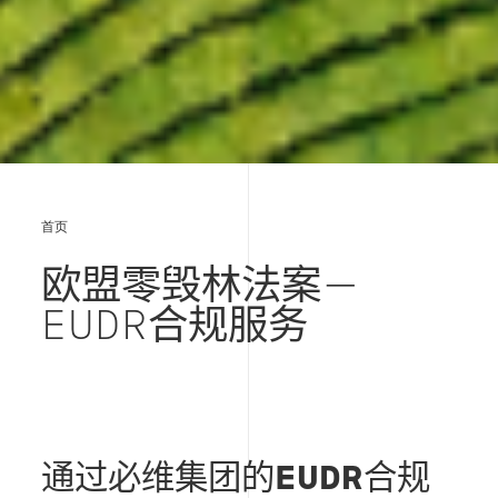
首页
欧盟零毁林法案
—
EUDR
合规
服务
通过必维集团的
EUDR
合规