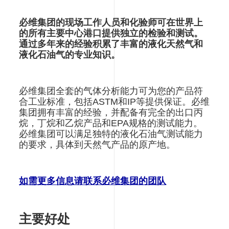
必维集团的现场工作人员和化验师可在世界上
的所有主要中心港口提供独立的检验和测试。
通过多年来的经验积累了丰富的液化天然气和
液化石油气的专业知识。
必维集团全套的气体分析能力可为您的产品符
合工业标准，包括ASTM和IP等提供保证。必维
集团拥有丰富的经验，并配备有完全的出口丙
烷，丁烷和乙烷产品和EPA规格的测试能力。
必维集团可以满足独特的液化石油气测试能力
的要求，具体到天然气产品的原产地。
如需更多信息请联系必维集团的团队
主要好处