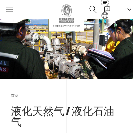
Contact
Galaxy
BV
LNG
LPG
首页
液化天然气/液化石油
气