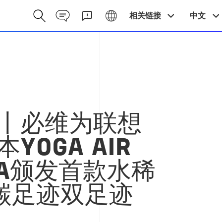
Contact CN
Galaxy CN
相关链接
中文
丨必维为联想
YOGA AIR
TRA颁发首款水稀
碳足迹双足迹