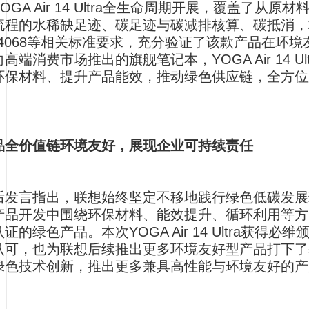
GA Air 14 Ultra全生命周期开展，覆盖了从
程的水稀缺足迹、碳足迹与碳减排核算、碳抵消，核查
ISO 14068等相关标准要求，充分验证了该款产品
端消费市场推出的旗舰笔记本，YOGA Air 14 U
环保材料、提升产品能效，推动绿色供应链，全方位
品全价值链环境友好，展现企业可持续责任
后发言指出，联想始终坚定不移地践行绿色低碳发展
产品开发中围绕环保材料、能效提升、循环利用等方
的绿色产品。本次YOGA Air 14 Ultra获得
认可，也为联想后续推出更多环境友好型产品打下了
绿色技术创新，推出更多兼具高性能与环境友好的产