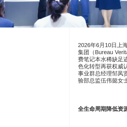
YOGA
Air
14
Ultra
颁
发
首
2026年6月10
款
集团（Bureau V
水
费笔记本水稀缺足
稀
色化转型再获权威
缺
事业群总经理邹凤
足
验部总监伍伟懿女
迹
&
碳
足
全生命周期降低资
迹
双