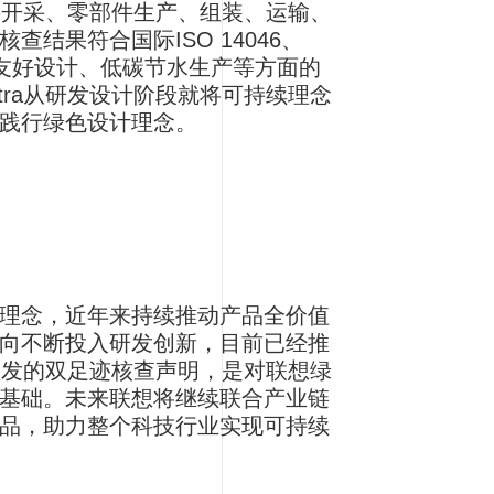
原材料开采、零部件生产、组装、运输、
结果符合国际ISO 14046、
在环境友好设计、低碳节水生产等方面的
ltra从研发设计阶段就将可持续理念
践行绿色设计理念。
理念，近年来持续推动产品全价值
向不断投入研发创新，目前已经推
必维颁发的双足迹核查声明，是对联想绿
基础。未来联想将继续联合产业链
品，助力整个科技行业实现可持续