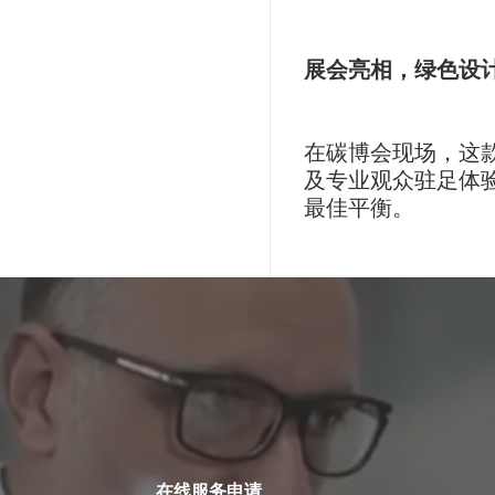
展会亮相，绿色设
在碳博会现场，这款具
及专业观众驻足体验
最佳平衡。
在线服务申请