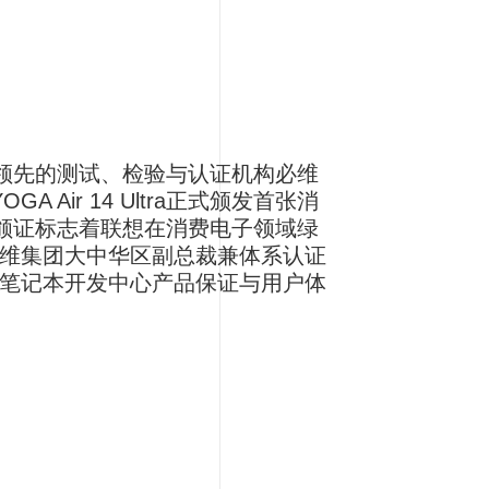
全球领先的测试、检验与认证机构必维
 Air 14 Ultra正式颁发首张消
颁证标志着联想在消费电子领域绿
维集团大中华区副总裁兼体系认证
笔记本开发中心产品保证与用户体