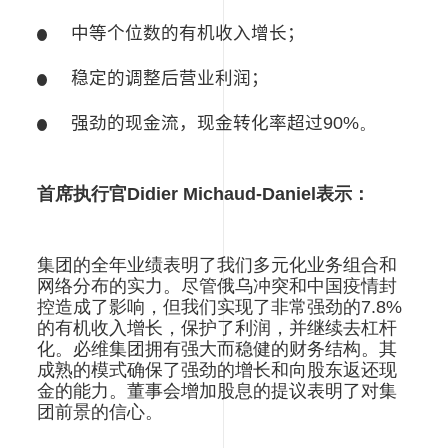
中等个位数的有机收入增长；
稳定的调整后营业利润；
强劲的现金流，现金转化率超过
90%。
首席执行官Didier Michaud-Daniel表示：
集团的全年业绩表明了我们多元化业务组合和
网络分布的实力。尽管俄乌冲突和中国疫情封
控造成了影响，但我们实现了非常强劲的7.8%
的有机收入增长，保护了利润，并继续去杠杆
化。必维集团拥有强大而稳健的财务结构。其
成熟的模式确保了强劲的增长和向股东返还现
金的能力。董事会增加股息的提议表明了对集
团前景的信心。