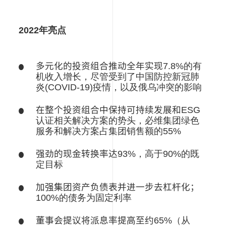
2022年亮点
多元化的投资组合推动全年实现
7.8%的有
机收入增长，尽管受到了中国防控新冠肺
炎(COVID-19)疫情，以及俄乌冲突的影响
在整个投资组合中保持可持续发展和
ESG
认证相关解决方案的势头，必维集团绿色
服务和解决方案占集团销售额的55%
强劲的现金转换率达
93%，高于90%的既
定目标
加强集团资产负债表并进一步去杠杆化；
100%的债务为固定利率
董事会提议将派息率提高至约
65%（从