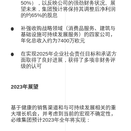
50%），以反映公司的强劲财务状况。展
望未来，集团预计将保持其调整后净利润
的约65%的股息
补强收购战略领域（消费品服务、建筑与
基础设施可持续发展服务）的四家公司，
年化总收入约为
7400万欧元
在实现
2025年企业社会责任目标和承诺方
面取得了良好进展，获得了多项非财务评
级的认可
2023年展望
基于健康的销售渠道和与可持续发展相关的重
大增长机会，并考虑到当前的宏观不确定性，
必维集团预计
2023年全年将实现：