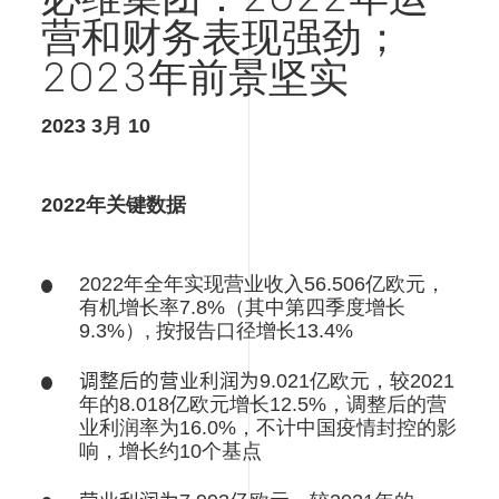
必维集团：2022年运
景
坚
营和财务表现强劲；
实
2023年前景坚实
2023 3月 10
2022年关键数据
2022年全年实现营业收入56.506亿欧元，
有机增长率7.8%（其中第四季度增长
9.3%）, 按报告口径增长13.4%
调整后的营业利润为
9.021亿欧元，较2021
年的8.018亿欧元增长12.5%，调整后的营
业利润率为16.0%，不计中国疫情封控的影
响，增长约10个基点