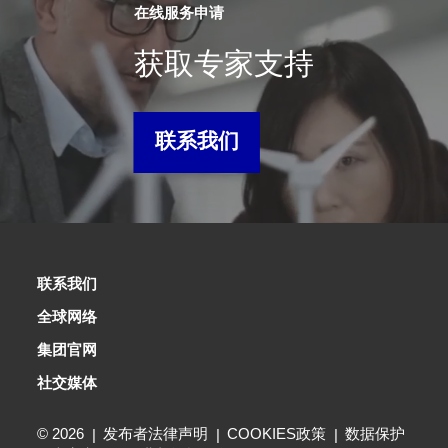
在线服务申请
获取专家支持
联系我们
联系我们
全球网络
集团官网
社交媒体
© 2026
发布者法律声明
COOKIES政策
数据保护