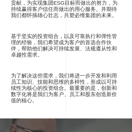
贡献，为实现集团ESG目标而做出的努力，为
持续赢得客户信任而做出的用心服务。并期待
我们都怀揣雄心壮志，共塑必维集团的未来。
基于坚实的投资组合，以及可靠执行和弹性管
理的经验，我们希望成为客户的首选合作伙
伴，帮助他们解决可持续发展、法规遵从性和
卓越性需求。
为了解决这些需求，我们将进一步开发和利用
员工知识、技能和思维的多样性，形成以可持
续性为核心的投资组合。最重要的是，创新和
数字化将是我们为客户、员工和股东创造新价
值的核心。