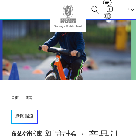
Contact
Galaxy
解
锁
澳
新
市
场：
产
品
认
证-
个
人
首页
新闻
防
护
装
新闻报道
备
（PPE）
及