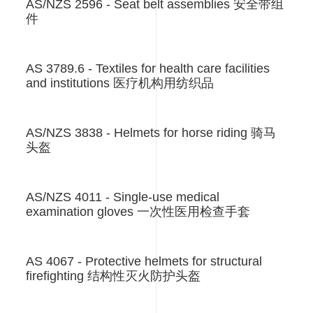
AS/NZS 2596 - Seat belt assemblies 安全带组
件
AS 3789.6 - Textiles for health care facilities
and institutions 医疗机构用纺织品
AS/NZS 3838 - Helmets for horse riding 骑马
头盔
AS/NZS 4011 - Single-use medical
examination gloves 一次性医用检查手套
AS 4067 - Protective helmets for structural
firefighting 结构性灭火防护头盔