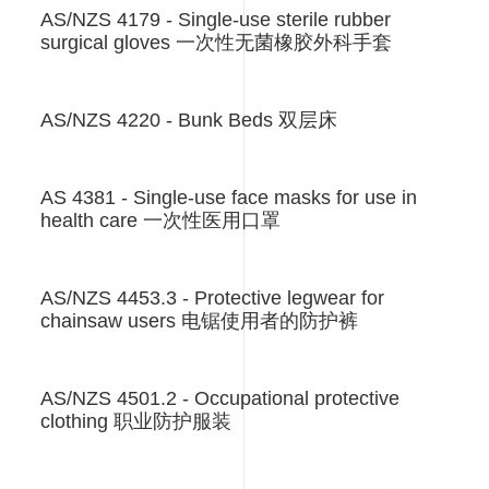
AS/NZS 4179 - Single-use sterile rubber
surgical gloves 一次性无菌橡胶外科手套
AS/NZS 4220 - Bunk Beds 双层床
AS 4381 - Single-use face masks for use in
health care 一次性医用口罩
AS/NZS 4453.3 - Protective legwear for
chainsaw users 电锯使用者的防护裤
AS/NZS 4501.2 - Occupational protective
clothing 职业防护服装