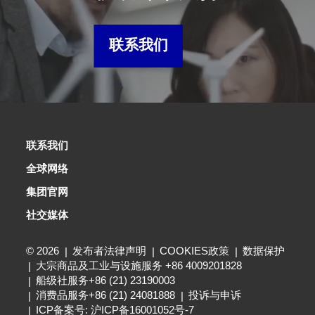
联系我们
联系我们
全球网络
集团官网
社交媒体
© 2026
发布者法律声明
COOKIES政策
数据保护
大宗商品及工业与设施服务 +86 4009201828
船级社服务+86 (21) 23190003
消费品服务+86 (21) 24081888
投诉与申诉
ICP备案号: 沪ICP备16001052号-7