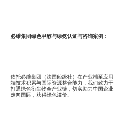
必维集团绿色甲醇与绿氨认证与咨询案例：
依托必维集团（法国船级社）在产业端至应用
端技术积累与国际资源整合能力，我们致力于
打通绿色衍生物全产业链，切实助力中国企业
走向国际，获得绿色溢价。