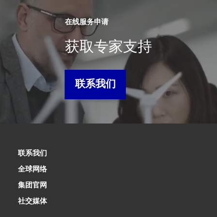
在线服务申请
获取专家支持
联系我们
联系我们
全球网络
集团官网
社交媒体