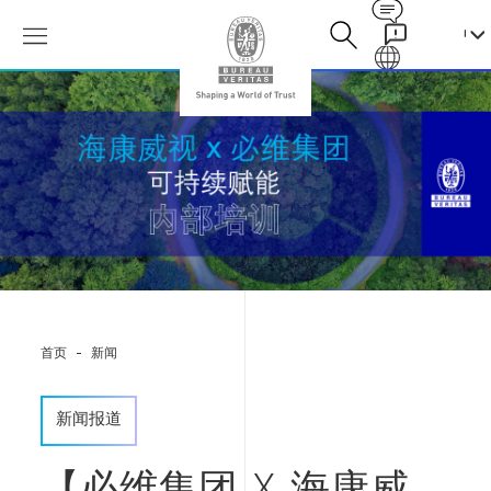
Contact
Galaxy
【必
维
集
团
x
海
康
威
视】
可
持
续
首页
新闻
赋
能
培
新闻报道
训
圆
满