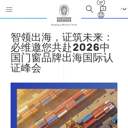
Contact
Galaxy
智领出海，证筑未来：
必维邀您共赴2026中
国门窗品牌出海国际认
证峰会