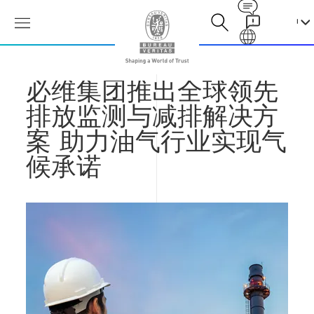
Contact
Galaxy
必维集团推出全球领先
排放监测与减排解决方
案 助力油气行业实现气
候承诺