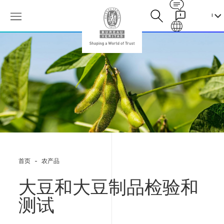
Contact
Galaxy
大
豆
和
大
豆
制
品
检
验
和
测
试​​​​​​​
首页
农产品
大豆和大豆制品检验和
测试