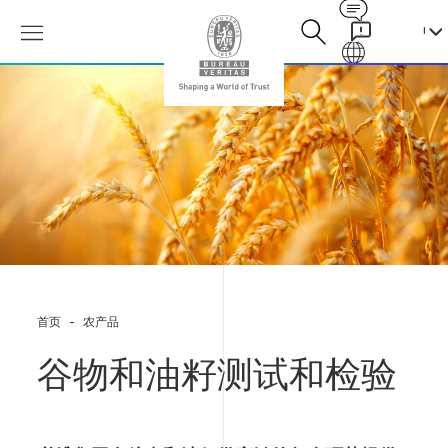
Contact
Galaxy
谷
物
和
油
籽
测
试
和
检
验
首页
农产品
谷物和油籽测试和检验